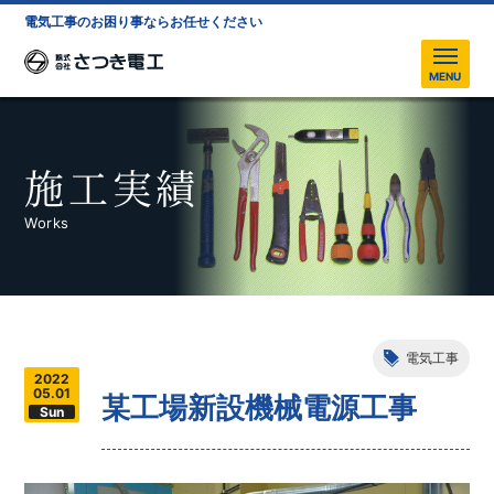
電気工事のお困り事ならお任せください
株式会社さつき電工
MENU
施工実績
Works
電気工事
2022
05.01
某工場新設機械電源工事
Sun