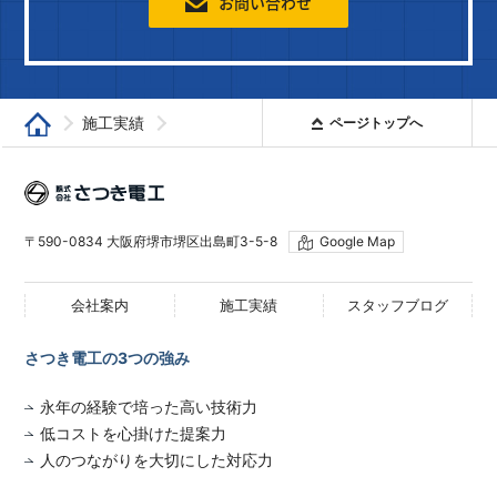
お問い合わせ
施工実績
ページトップへ
堺で電気工事なら「さつき電工」
電気工事
株式会社さつき電工
某工場新設機械電源工事
〒590-0834 大阪府堺市堺区出島町3-5-8
Google Map
会社案内
施工実績
スタッフブログ
さつき電工の3つの強み
永年の経験で培った高い技術力
低コストを心掛けた提案力
人のつながりを大切にした対応力