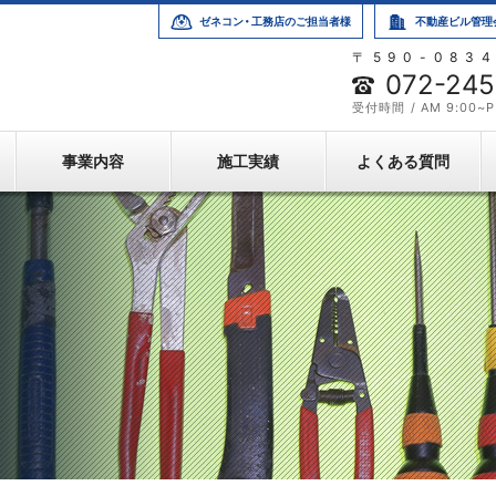
ゼネコン・工務店のご担当者様
不動産ビル管理
〒590-083
式会社さつき電工
072-245
受付時間 / AM 9:00~P
事業内容
施工実績
よくある質問