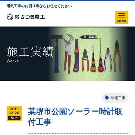
電気工事のお困り事ならお任せください
株式会社さつき電工
MENU
施工実績
Works
弱電工事
2015
某堺市公園ソーラー時計取
12.20
Sun
付工事